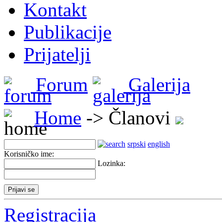
Kontakt
Publikacije
Prijatelji
Forum
Galerija
Home
-> Članovi
srpski
english
Korisničko ime:
Lozinka:
Registracija