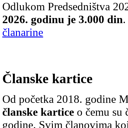
Odlukom Predsedništva
20
2026. godinu je 3.000 din
članarine
Članske kartice
Od početka 2018. godine Me
članske kartice
o čemu su č
godine. Svim članovima koj