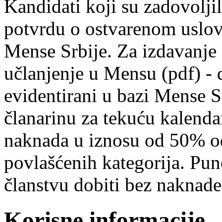
Kandidati koji su zadovolji
potvrdu o ostvarenom uslovu
Mense Srbije. Za izdavanje
učlanjenje u Mensu (pdf) - 
evidentirani u bazi Mense S
članarinu za tekuću kalenda
naknada u iznosu od 50% od
povlašćenih kategorija. Pu
članstvu dobiti bez naknade
Korisne informacije