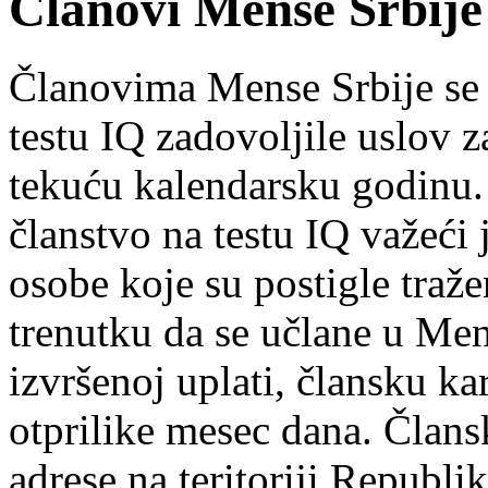
Članovi Mense Srbije
Članovima Mense Srbije se 
testu IQ zadovoljile uslov za
tekuću kalendarsku godinu.
članstvo na testu IQ važeći 
osobe koje su postigle traž
trenutku da se učlane u Men
izvršenoj uplati, člansku k
otprilike mesec dana. Člansk
adrese na teritoriji Republi