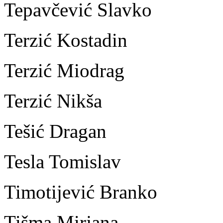
Tepavčević Slavko
Terzić Kostadin
Terzić Miodrag
Terzić Nikša
Tešić Dragan
Tesla Tomislav
Timotijević Branko
Tišma Mirjana