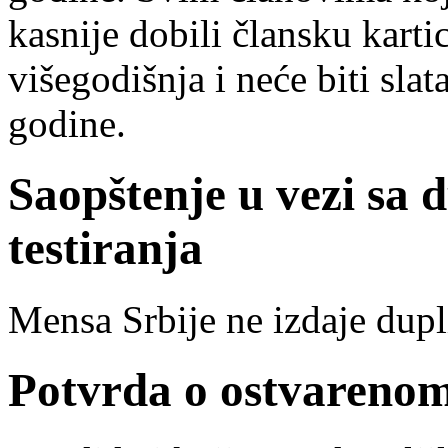
kasnije dobili člansku karti
višegodišnja i neće biti sla
godine.
Saopštenje u vezi sa 
testiranja
Mensa Srbije ne izdaje dupli
Potvrda o ostvarenom