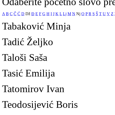
Odaberite početno slovo pr
A
B
C
Č
Ć
D
Dž
Đ
E
F
G
H
I
J
K
L
Lj
M
N
Nj
O
P
R
S
Š
T
U
V
Z
Tabaković Minja
Tadić Željko
Taloši Saša
Tasić Emilija
Tatomirov Ivan
Teodosijević Boris