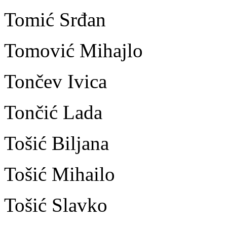
Tomić Srđan
Tomović Mihajlo
Tončev Ivica
Tončić Lada
Tošić Biljana
Tošić Mihailo
Tošić Slavko