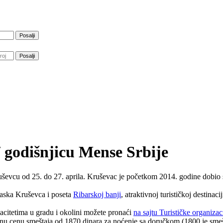
 godišnjicu Mense Srbije
ševcu od 25. do 27. aprila. Kruševac je početkom 2014. godine dobio 
aska Kruševca i poseta
Ribarskoj banji
, atraktivnoj turističkoj destinacij
acitetima u gradu i okolini možete pronaći
na sajtu Turističke organiza
 cenu smeštaja od 1870 dinara za noćenje sa doručkom (1800 je smešta