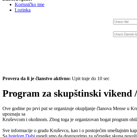
Korisničko ime
Lozinka
Provera da li je članstvo aktivno:
Upit traje do 10 sec
Program za skupštinski vikend /
Ove godine po prvi put se organizuje okupljanje članova Mense u Kru
upoznaju sa
Kruševcom i okolinom. Zbog toga je organizovan bogat program obil
Sve informacije o gradu Kruševcu, kao i o postojećim smeštajnim kap
Sa
hotelom Dabi
uspeli smo da dogovorimo za učesnike skupa povoljnu