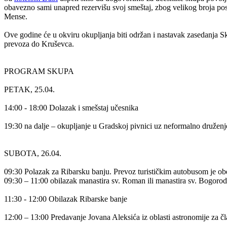
obavezno sami unapred rezervišu svoj smeštaj, zbog velikog broja pos
Mense.
Ove godine će u okviru okupljanja biti održan i nastavak zasedanja Sk
prevoza do Kruševca.
PROGRAM SKUPA
PETAK, 25.04.
14:00 - 18:00 Dolazak i smešstaj učesnika
19:30 na dalje – okupljanje u Gradskoj pivnici uz neformalno druženje
SUBOTA, 26.04.
09:30 Polazak za Ribarsku banju. Prevoz turističkim autobusom je o
09:30 – 11:00 obilazak manastira sv. Roman ili manastira sv. Bogorod
11:30 - 12:00 Obilazak Ribarske banje
12:00 – 13:00 Predavanje Jovana Aleksića iz oblasti astronomije za č