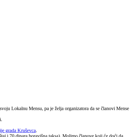
svoju Lokalnu Mensu, pa je želja organizatora da se članovi Mense
i.
cije grada Kruševca
.
j i 70 dinara boravišna taksa). Molimo članove koji će doći da