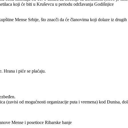
etilaca koji će biti u Kruševcu u periodu održavanja Godišnjice
upštine Mense Srbije, što znacči da će članovima koji dolaze iz drugih 
. Hrana i piće se plaćaju.
bezbeđen.
ica (zavisi od mogućnosti organizacije puta i vremena) kod Đunisa, do
lanove Mense i posetioce Ribarske banje