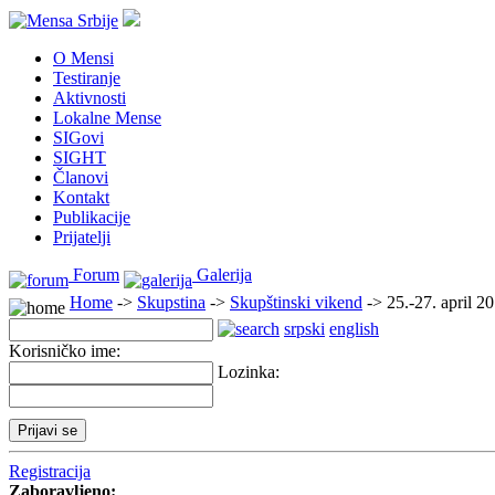
O Mensi
Testiranje
Aktivnosti
Lokalne Mense
SIGovi
SIGHT
Članovi
Kontakt
Publikacije
Prijatelji
Forum
Galerija
Home
->
Skupstina
->
Skupštinski vikend
-> 25.-27. april 2
srpski
english
Korisničko ime:
Lozinka:
Registracija
Zaboravljeno: