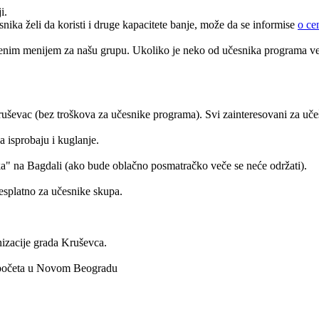
i.
ika želi da koristi i druge kapacitete banje, može da se informise
o ce
ljenim menijem za našu grupu. Ukoliko je neko od učesnika programa v
uševac (bez troškova za učesnike programa). Svi zainteresovani za uče
a isprobaju i kuglanje.
" na Bagdali (ako bude oblačno posmatračko veče se neće održati).
esplatno za učesnike skupa.
nizacije grada Kruševca.
započeta u Novom Beogradu