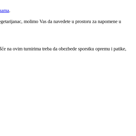
nama
.
egetarijanac, molimo Vas da navedete u prostoru za napomene u
šće na ovim turnirima treba da obezbede sporstku opremu i patike,