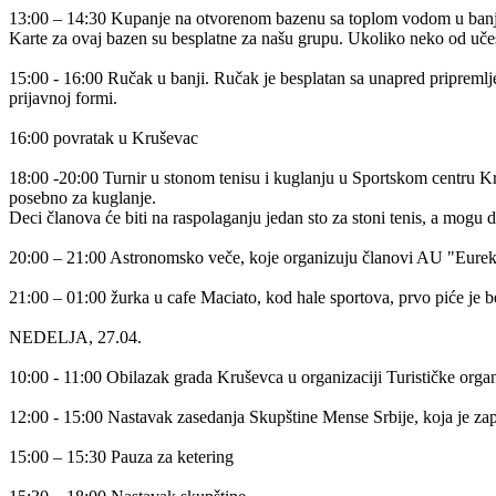
13:00 – 14:30 Kupanje na otvorenom bazenu sa toplom vodom u banj
Karte za ovaj bazen su besplatne za našu grupu. Ukoliko neko od učesn
15:00 - 16:00 Ručak u banji. Ručak je besplatan sa unapred priprem
prijavnoj formi.
16:00 povratak u Kruševac
18:00 -20:00 Turnir u stonom tenisu i kuglanju u Sportskom centru Kr
posebno za kuglanje.
Deci članova će biti na raspolaganju jedan sto za stoni tenis, a mogu d
20:00 – 21:00 Astronomsko veče, koje organizuju članovi AU "Eureka
21:00 – 01:00 žurka u cafe Maciato, kod hale sportova, prvo piće je b
NEDELJA, 27.04.
10:00 - 11:00 Obilazak grada Kruševca u organizaciji Turističke orga
12:00 - 15:00 Nastavak zasedanja Skupštine Mense Srbije, koja je 
15:00 – 15:30 Pauza za ketering