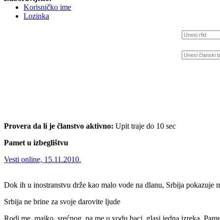
Korisničko ime
Lozinka
Provera da li je članstvo aktivno:
Upit traje do 10 sec
Pamet u izbeglištvu
Vesti online, 15.11.2010.
Dok ih u inostranstvu drže kao malo vode na dlanu, Srbija pokazuje ma
Srbija ne brine za svoje darovite ljude
Rodi me, majko, srećnog, pa me u vodu baci, glasi jedna izreka. Pametni