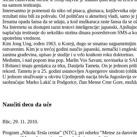
na samom testiranju.
Interesantno je pomenuti da niko od pisaca, glumaca, književnika nije p
rezultati nisu bili za pohvalu. Od političara u aktuelnoj vladi, samo je 
ženama opada šansa da se udaju, a kod muškaraca raste šansa da se o
Na Internetu su dostupni razni testovi inteligencije: japanski, Ajnštajn
naplaćuju testiranje do nekoliko stotina dinara posredstvom SMS-a koj
upotrebnu vrednost.
Kim Jong Ung, rođen 1963. u Koreji, dugo se smatrao najpametnijim 
ostvarenim. Kim je u trećoj godini naučio japanski, nemački i engleski
zanima građevina, upisao je studije i u vrlo kratkom roku doktorirao.
Međutim, i nad popom ima pop. Marlin Vos Savant, novinarka iz SAD, p
I Britanci imaju genijalca za trku, Danijela Tameta. On je jednom pril
rekord. Tametu je u 25. godini ustanovljen Aspergerov sindrom (oblik
U jednom straživanje u okviru Ujedinjenih nacija bivša Jugoslavija svrs
saobraćajac Marko Lakić iz Podgorice, član Mense Crne Gore, možda jed
Naučiti decu da uče
Blic, 29. 11. 2010.
Program „Nikola Tesla centar” (NTC), pri odseku “Mense za darovite”,