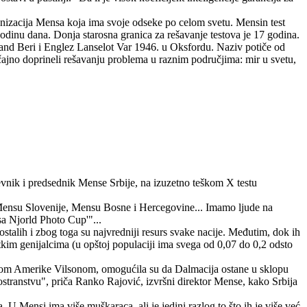
rganizacija Mensa koja ima svoje odseke po celom svetu. Mensin test
godinu dana. Donja starosna granica za rešavanje testova je 17 godina.
land Beri i Englez Lanselot Var 1946. u Oksfordu. Naziv potiče od
načajno doprineli rešavanju problema u raznim područjima: mir u svetu,
evnik i predsednik Mense Srbije, na izuzetno teškom X testu
Mensu Slovenije, Mensu Bosne i Hercegovine... Imamo ljude na
sa Njorld Photo Cup'"...
ostalih i zbog toga su najvredniji resurs svake nacije. Međutim, dok ih
tkim genijalcima (u opštoj populaciji ima svega od 0,07 do 0,2 odsto
nikom Amerike Vilsonom, omogućila su da Dalmacija ostane u sklopu
ostranstvu", priča Ranko Rajović, izvršni direktor Mense, kako Srbija
 U Mensi ima više muškaraca, ali je jedini razlog to što ih je više već