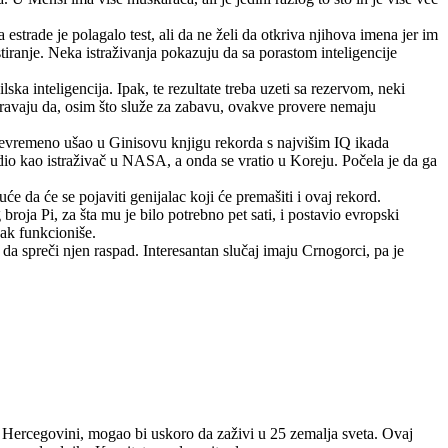
estrade je polagalo test, ali da ne želi da otkriva njihova imena jer im
testiranje. Neka istraživanja pokazuju da sa porastom inteligencije
lska inteligencija. Ipak, te rezultate treba uzeti sa rezervom, neki
zoravaju da, osim što služe za zabavu, ovakve provere nemaju
jevremeno ušao u Ginisovu knjigu rekorda s najvišim IQ ikada
radio kao istraživač u NASA, a onda se vratio u Koreju. Počela je da ga
da će se pojaviti genijalac koji će premašiti i ovaj rekord.
oja Pi, za šta mu je bilo potrebno pet sati, i postavio evropski
ak funkcioniše.
 da spreči njen raspad. Interesantan slučaj imaju Crnogorci, pa je
i Hercegovini, mogao bi uskoro da zaživi u 25 zemalja sveta. Ovaj