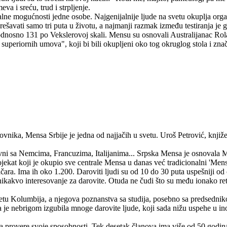
va i sreću, trud i strpljenje.
ektualne mogućnosti jedne osobe. Najgenijalnije ljude na svetu okuplja o
ešavati samo tri puta u životu, a najmanji razmak između testiranja je 
 odnosno 131 po Vekslerovoj skali. Mensu su osnovali Australijanac Ro
za superiornih umova", koji bi bili okupljeni oko tog okruglog stola i z
nika, Mensa Srbije je jedna od najjačih u svetu. Uroš Petrović, knjiž
ni sa Nemcima, Francuzima, Italijanima... Srpska Mensa je osnovala 
jekat koji je okupio sve centrale Mensa u danas već tradicionalni 'Men
čara. Ima ih oko 1.200. Daroviti ljudi su od 10 do 30 puta uspešniji od 
nikakvo interesovanje za darovite. Otuda ne čudi što su među ionako re
itetu Kolumbija, a njegova poznanstva sa studija, posebno sa predsed
 je nebrigom izgubila mnoge darovite ljude, koji sada nižu uspehe u in
a provere svoje sposobnosti. Tek desetak članova ima više od 50 godina.