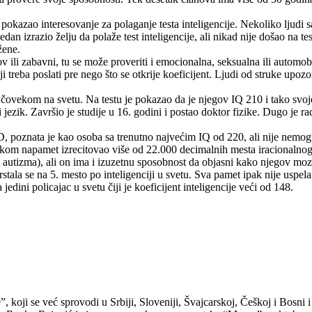
okazao interesovanje za polaganje testa inteligencije. Nekoliko ljudi sa 
jedan izrazio želju da polaže test inteligencije, ali nikad nije došao na 
žene.
ov ili zabavni, tu se može proveriti i emocionalna, seksualna ili automobi
i treba poslati pre nego što se otkrije koeficijent. Ljudi od struke upo
čovekom na svetu. Na testu je pokazao da je njegov IQ 210 i tako svo
 jezik. Završio je studije u 16. godini i postao doktor fizike. Dugo je 
oznata je kao osoba sa trenutno najvećim IQ od 220, ali nije nemoguće 
ikom napamet izrecitovao više od 22.000 decimalnih mesta iracionalnog br
 autizma), ali on ima i izuzetnu sposobnost da objasni kako njegov moz
tala se na 5. mesto po inteligenciji u svetu. Sva pamet ipak nije uspela
ini policajac u svetu čiji je koeficijent inteligencije veći od 148.
 koji se već sprovodi u Srbiji, Sloveniji, Švajcarskoj, Češkoj i Bosni 