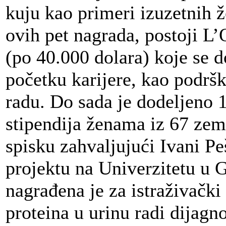
kuju kao primeri izuzetnih 
ovih pet nagrada, postoji 
(po 40.000 dolara) koje se
početku karijere, kao podrš
radu. Do sada je dodeljeno
stipendija ženama iz 67 zema
spisku zahvaljujući Ivani Pe
projektu na Univerzitetu u G
nagrađena je za istraživački
proteina u urinu radi dijagno