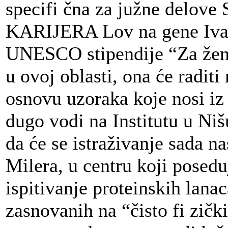
specifi čna za južne delove
KARIJERA Lov na gene Iva
UNESCO stipendije “Za žene 
u ovoj oblasti, ona će radit
osnovu uzoraka koje nosi iz 
dugo vodi na Institutu u Niš
da će se istraživanje sada n
Milera, u centru koji posed
ispitivanje proteinskih lanac
zasnovanih na “čisto fi zič