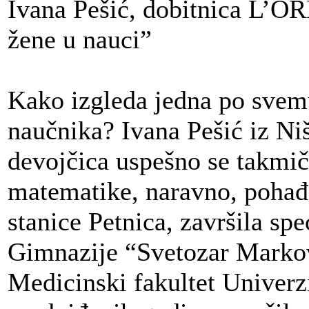
Ivana Pešić, dobitnica L’
žene u nauci”
Kako izgleda jedna po svem
naučnika? Ivana Pešić iz Ni
devojčica uspešno se takmič
matematike, naravno, pohađa
stanice Petnica, završila sp
Gimnazije “Svetozar Markovi
Medicinski fakultet Univerzit