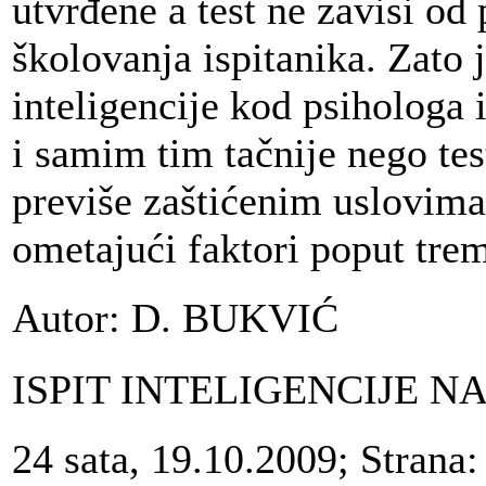
utvrđene a test ne zavisi od
školovanja ispitanika. Zato 
inteligencije kod psihologa 
i samim tim tačnije nego tes
previše zaštićenim uslovima,
ometajući faktori poput trem
Autor: D. BUKVIĆ
ISPIT INTELIGENCIJE 
24 sata, 19.10.2009; Strana: