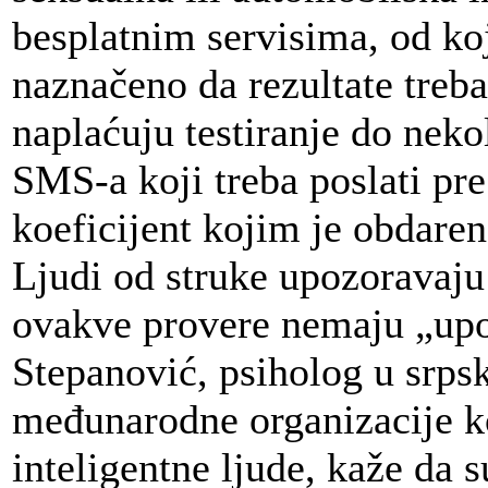
besplatnim servisima, od k
naznačeno da rezultate treba
naplaćuju testiranje do neko
SMS-a koji treba poslati pre
koeficijent kojim je obdaren
Ljudi od struke upozoravaju
ovakve provere nemaju „upot
Stepanović, psiholog u srp
međunarodne organizacije k
inteligentne ljude, kaže da s