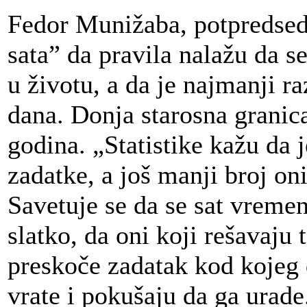
Fedor Munižaba, potpredsed
sata” da pravila nalažu da s
u životu, a da je najmanji r
dana. Donja starosna granica
godina. „Statistike kažu da j
zadatke, a još manji broj on
Savetuje se da se sat vremen
slatko, da oni koji rešavaju
preskoče zadatak kod kojeg 
vrate i pokušaju da ga urad