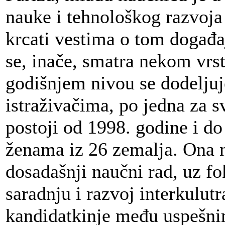
nauke i tehnološkog razvoja 
krcati vestima o tom dog
se, inače, smatra nekom vr
godišnjem nivou se dodelju
istraživačima, po jedna za 
postoji od 1998. godine i do
ženama iz 26 zemalja. Ona 
dosadašnji naučni rad, uz 
saradnju i razvoj interkulutr
kandidatkinje među uspešni