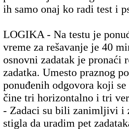
ih samo onaj ko radi test i p
LOGIKA - Na testu je ponuđ
vreme za rešavanje je 40 min
osnovni zadatak je pronaći 
zadatka. Umesto praznog pol
ponuđenih odgovora koji se 
čine tri horizontalno i tri v
- Zadaci su bili zanimljivi i
stigla da uradim pet zadatak