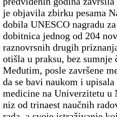
predviđenih godina završil
je objavila zbirku pesama N
dobila UNESCO nagradu za
dobitnica jednog od 204 novi
raznovrsnih drugih priznanja 
otišla u praksu, bez sumnje 
Međutim, posle završene med
da se bavi naukom i upisala
medicine na Univerzitetu u 
niz od trinaest naučnih rado
rada, a svoje istraživanje ko