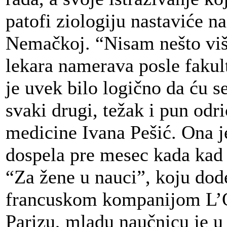
patofi ziologiju nastaviće n
Nemačkoj. “Nisam nešto viš
lekara namerava posle fakul
je uvek bilo logično da ću s
svaki drugi, težak i pun od
medicine Ivana Pešić. Ona je
dospela pre mesec kada kad
“Za žene u nauci”, koju dod
francuskom kompanijom L’Or
Parizu, mladu naučnicu je u