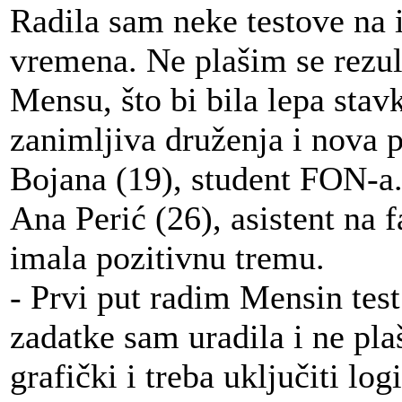
Radila sam neke testove na 
vremena. Ne plašim se rezul
Mensu, što bi bila lepa stav
zanimljiva druženja i nova pr
Bojana (19), student FON-a
Ana Perić (26), asistent na f
imala pozitivnu tremu.
- Prvi put radim Mensin tes
zadatke sam uradila i ne pla
grafički i treba uključiti lo