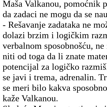
Maša Valkanou, pomoćnik ps
da zadaci ne mogu da se nau
- Rešavanje zadataka ne mož
dolazi brzim i logičkim raz
verbalnom sposobnošću, ne za
niti od toga da li znate mate
potencijal za logičko razmi
se javi i trema, adrenalin. 
se meri bilo kakva sposobnost
kaže Valkanou.