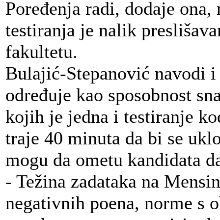
Poređenja radi, dodaje ona, 
testiranja je nalik preslišav
fakultetu.
Bulajić-Stepanović navodi i 
određuje kao sposobnost sna
kojih je jedna i testiranje k
traje 40 minuta da bi se uklo
mogu da ometu kandidata 
- Težina zadataka na Mensin
negativnih poena, norme s o