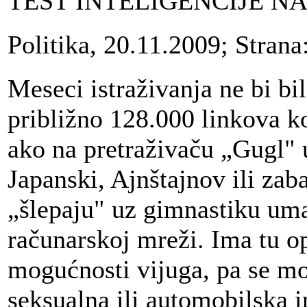
TEST INTELIGENCIJE N
Politika, 20.11.2009; Stran
Meseci istraživanja ne bi bil
približno 128.000 linkova ko
ako na pretraživaču „Gugl" u
Japanski, Ajnštajnov ili zaba
„šlepaju" uz gimnastiku um
računarskoj mreži. Ima tu op
mogućnosti vijuga, pa se mo
seksualna ili automobilska i