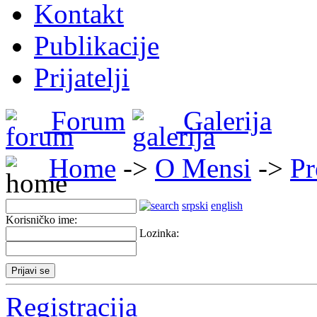
Kontakt
Publikacije
Prijatelji
Forum
Galerija
Home
->
O Mensi
->
Pr
srpski
english
Korisničko ime:
Lozinka:
Registracija