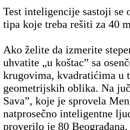
Test inteligencije sastoji se
tipa koje treba rešiti za 40 m
Ako želite da izmerite stepen
uhvatite „u koštac” sa ose
krugovima, kvadratićima u tr
geometrijskih oblika. Na ju
Sava”, koje je sprovela Men
natprosečno inteligentne ljud
proverilo je 80 Beograđana. R