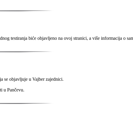
dnog testiranja biće objavljeno na ovoj stranici, a više informacija o s
a se objavljuje u Vajber zajednici.
ti u Pančevu.