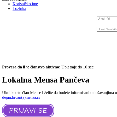
Korisničko ime
Lozinka
Provera da li je članstvo aktivno:
Upit traje do 10 sec
Lokalna Mensa Pančeva
Ukoliko ste član Mense i želite da budete informisani o dešavanjima
dejan.hrcan(a)mensa.rs