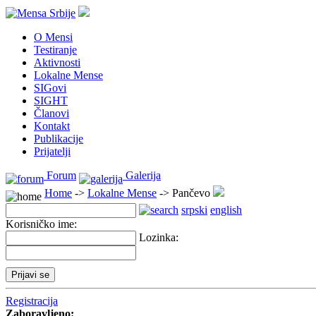
O Mensi
Testiranje
Aktivnosti
Lokalne Mense
SIGovi
SIGHT
Članovi
Kontakt
Publikacije
Prijatelji
Forum
Galerija
Home
->
Lokalne Mense
-> Pančevo
srpski
english
Korisničko ime:
Lozinka:
Registracija
Zaboravljeno: