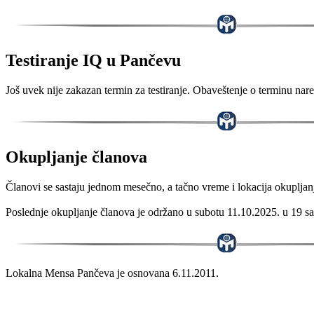
Testiranje IQ u Pančevu
Još uvek nije zakazan termin za testiranje. Obaveštenje o terminu nare
Okupljanje članova
Članovi se sastaju jednom mesečno, a tačno vreme i lokacija okupljanj
Poslednje okupljanje članova je održano u subotu 11.10.2025. u 19 sa
Lokalna Mensa Pančeva je osnovana 6.11.2011.