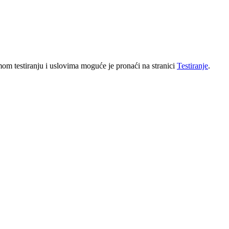
amom testiranju i uslovima moguće je pronaći na stranici
Testiranje
.