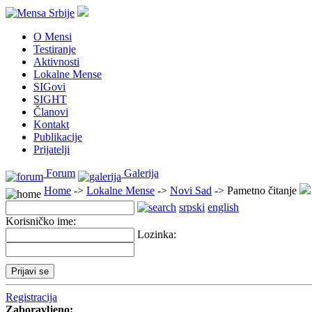
O Mensi
Testiranje
Aktivnosti
Lokalne Mense
SIGovi
SIGHT
Članovi
Kontakt
Publikacije
Prijatelji
Forum
Galerija
Home
->
Lokalne Mense
->
Novi Sad
-> Pametno čitanje
srpski
english
Korisničko ime:
Lozinka:
Registracija
Zaboravljeno: