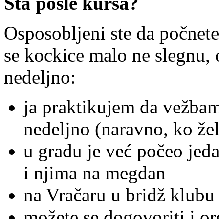
Šta posle kursa?
Osposobljeni ste da počnete
se kockice malo ne slegnu,
nedeljno:
ja praktikujem da vežba
nedeljno (naravno, ko žel
u gradu je već počeo jed
i njima na megdan
na Vračaru u bridž klubu 
možete se dogovoriti i or