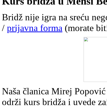
Kurs bridža u Mensi Be
Bridž nije igra na sreću ne
/
prijavna forma
(morate bit
Naša članica Mirej Popović 
održi kurs bridža i uvede za