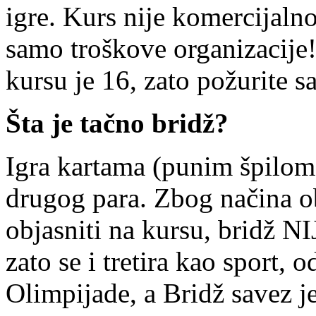
igre. Kurs nije komercijalno
samo troškove organizacije
kursu je 16, zato požurite s
Šta je tačno bridž?
Igra kartama (punim špilom) 
drugog para. Zbog načina ob
objasniti na kursu, bridž NIJ
zato se i tretira kao sport, 
Olimpijade, a Bridž savez j