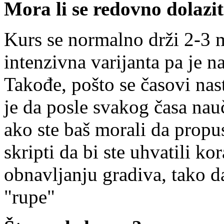
Mora li se redovno dolazit
Kurs se normalno drži 2-3 
intenzivna varijanta pa je n
Takođe, pošto se časovi nas
je da posle svakog časa nauč
ako ste baš morali da propus
skripti da bi ste uhvatili k
obnavljanju gradiva, tako da
"rupe"