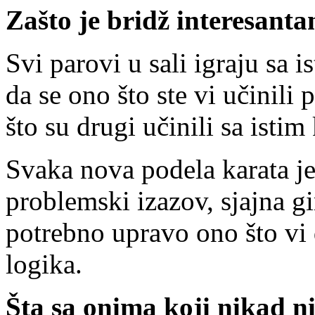
Zašto je bridž interesanta
Svi parovi u sali igraju sa 
da se ono što ste vi učinili
što su drugi učinili sa istim
Svaka nova podela karata j
problemski izazov, sjajna g
potrebno upravo ono što vi
logika.
Šta sa onima koji nikad ni