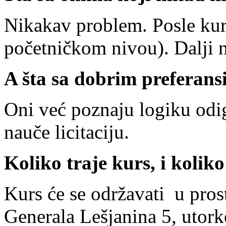
Nikakav problem. Posle kurs
početničkom nivou). Dalji 
A šta sa dobrim preferans
Oni već poznaju logiku odig
nauče licitaciju.
Koliko traje kurs, i kolik
Kurs će se održavati u pro
Generala Lešjanina 5, uto