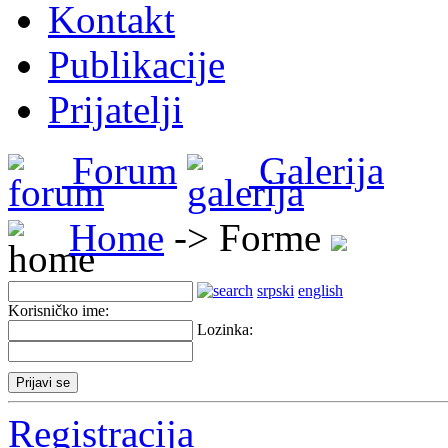
Kontakt
Publikacije
Prijatelji
Forum
Galerija
Home
-> Forme
srpski
english
Korisničko ime:
Lozinka:
Registracija