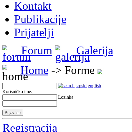
Kontakt
Publikacije
Prijatelji
Forum
Galerija
Home
-> Forme
srpski
english
Korisničko ime:
Lozinka:
Registracija