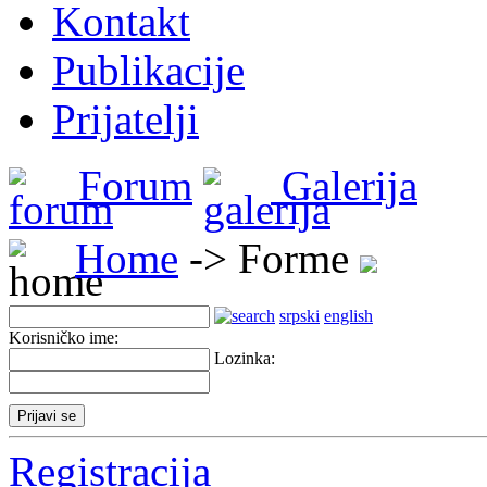
Kontakt
Publikacije
Prijatelji
Forum
Galerija
Home
-> Forme
srpski
english
Korisničko ime:
Lozinka:
Registracija