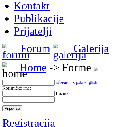
Kontakt
Publikacije
Prijatelji
Forum
Galerija
Home
-> Forme
srpski
english
Korisničko ime:
Lozinka:
Registracija