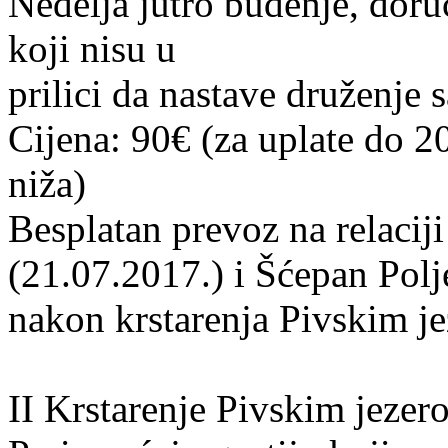
Nedelja jutro buđenje, doruč
koji nisu u
prilici da nastave druženje
Cijena: 90€ (za uplate do 2
niža)
Besplatan prevoz na relacij
(21.07.2017.) i Šćepan Polj
nakon krstarenja Pivskim j
II Krstarenje Pivskim jezer