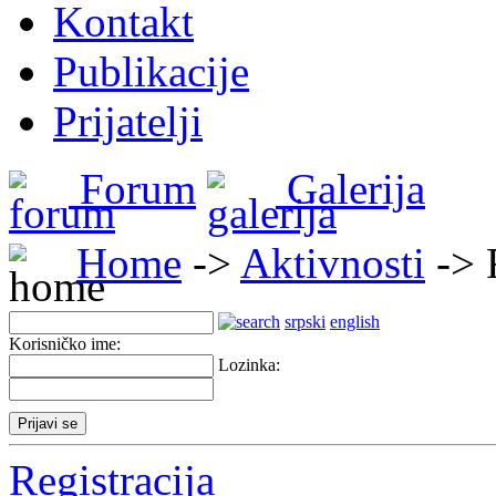
Kontakt
Publikacije
Prijatelji
Forum
Galerija
Home
->
Aktivnosti
-> 
srpski
english
Korisničko ime:
Lozinka:
Registracija