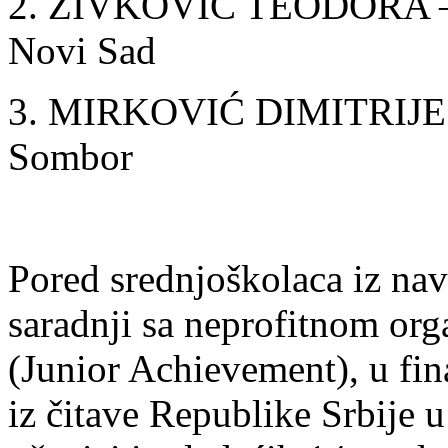
2. ŽIVKOVIĆ TEODORA – G
Novi Sad
3. MIRKOVIĆ DIMITRIJE –
Sombor
Pored srednjoškolaca iz na
saradnji sa neprofitnom or
(Junior Achievement), u fi
iz čitave Republike Srbije u