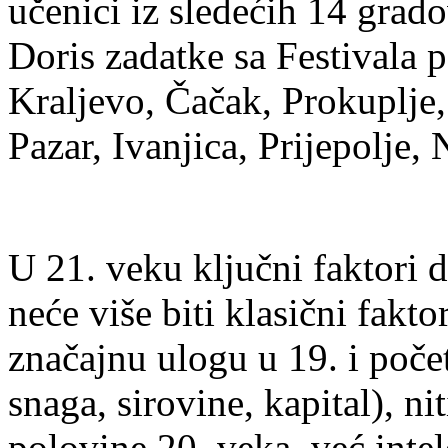
učenici iz sledećih 14 grado
Doris zadatke sa Festivala 
Kraljevo, Čačak, Prokuplje,
Pazar, Ivanjica, Prijepolje,
U 21. veku ključni faktori
neće više biti klasični fakto
značajnu ulogu u 19. i poče
snaga, sirovine, kapital), n
polovine 20. veka, već inte