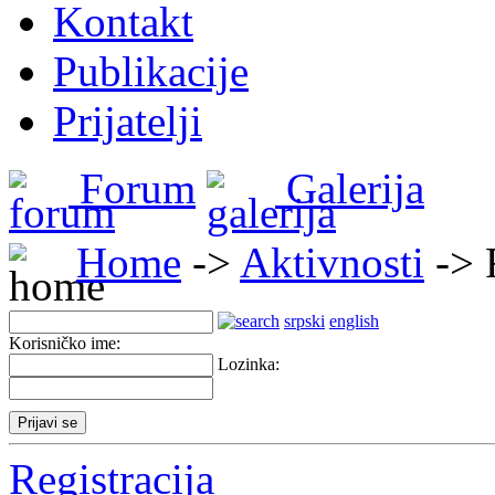
Kontakt
Publikacije
Prijatelji
Forum
Galerija
Home
->
Aktivnosti
-> 
srpski
english
Korisničko ime:
Lozinka:
Registracija