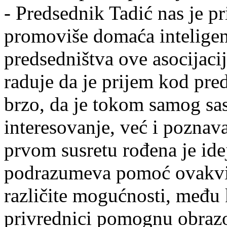
- Predsednik Tadić nas je pr
promoviše domaća inteligenc
predsedništva ove asocijaci
raduje da je prijem kod pr
brzo, da je tokom samog sa
interesovanje, već i pozna
prvom susretu rođena je ide
podrazumeva pomoć ovakvi
različite mogućnosti, među k
privrednici pomognu obrazo