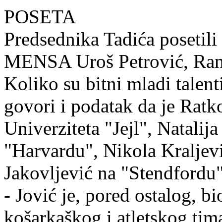
POSETA
Predsednika Tadića posetili
MENSA Uroš Petrović, Rank
Koliko su bitni mladi talent
govori i podatak da je Ratko
Univerziteta "Jejl", Natalij
"Harvardu", Nikola Kraljevi
Jakovljević na "Stendfordu"
- Jović je, pored ostalog, b
košarkaškog i atletskog tima