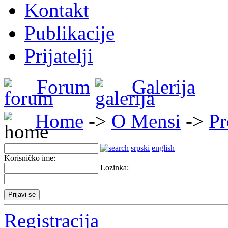
Kontakt
Publikacije
Prijatelji
Forum
Galerija
Home
->
O Mensi
->
Pr
srpski
english
Korisničko ime:
Lozinka:
Registracija