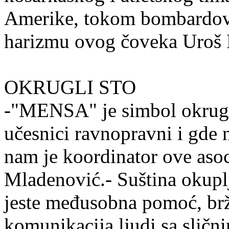
Amerike, tokom bombardovan
harizmu ovog čoveka Uroš 
OKRUGLI STO
-"MENSA" je simbol okruglo
učesnici ravnopravni i gde n
nam je koordinator ove asoc
Mladenović.- Suština okuplj
jeste međusobna pomoć, brž
komunikacija ljudi sa sličn