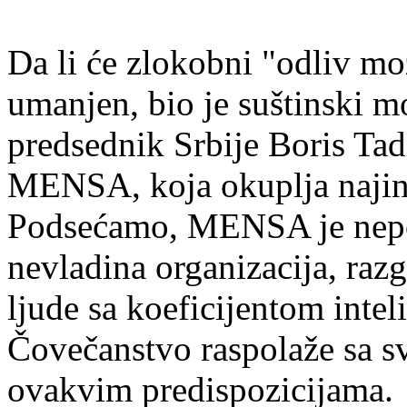
Da li će zlokobni "odliv mo
umanjen, bio je suštinski m
predsednik Srbije Boris Tad
MENSA, koja okuplja najinte
Podsećamo, MENSA je nepoli
nevladina organizacija, razg
ljude sa koeficijentom intel
Čovečanstvo raspolaže sa sv
ovakvim predispozicijama.