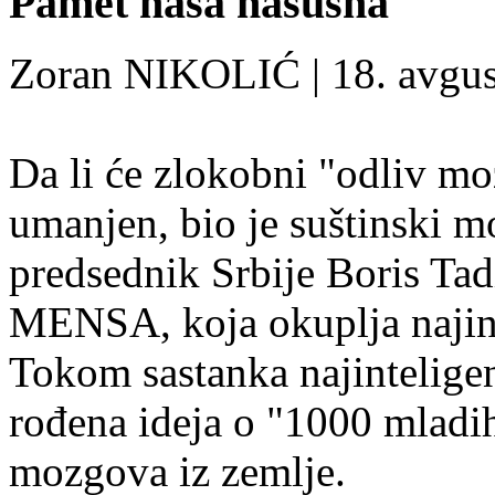
Pamet naša nasušna
Zoran NIKOLIĆ | 18. avgu
Da li će zlokobni "odliv mo
umanjen, bio je suštinski m
predsednik Srbije Boris Tad
MENSA, koja okuplja najinte
Tokom sastanka najintelige
rođena ideja o "1000 mladih 
mozgova iz zemlje.